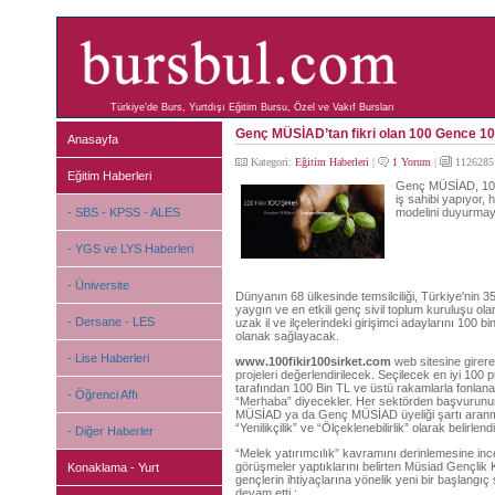
Türkiye'de Burs, Yurtdışı Eğitim Bursu, Özel ve Vakıf Bursları
Genç MÜSİAD’tan fikri olan 100 Gence 10 
Anasayfa
Kategori:
Eğitim Haberleri
|
1 Yorum
|
1126285
Eğitim Haberleri
Genç MÜSİAD, 100 F
iş sahibi yapıyor,
- SBS - KPSS - ALES
modelini duyurmaya
- YGS ve LYS Haberleri
- Üniversite
Dünyanın 68 ülkesinde temsilciliği, Türkiye'nin 35
yaygın ve en etkili genç sivil toplum kuruluşu o
- Dersane - LES
uzak il ve ilçelerindeki girişimci adaylarını 100 
olanak sağlayacak.
- Lise Haberleri
www.100fikir100sirket.com
web sitesine girere
projeleri değerlendirilecek. Seçilecek en iyi 100 p
tarafından 100 Bin TL ve üstü rakamlarla fonlanar
- Öğrenci Affı
“Merhaba” diyecekler. Her sektörden başvurunun 
MÜSİAD ya da Genç MÜSİAD üyeliği şartı aranmazk
“Yenilikçilik” ve “Ölçeklenebilirlik” olarak belirlendi
- Diğer Haberler
“Melek yatırımcılık” kavramını derinlemesine incel
görüşmeler yaptıklarını belirten Müsiad Gençlik
Konaklama - Yurt
gençlerin ihtiyaçlarına yönelik yeni bir başlangıç s
devam etti :