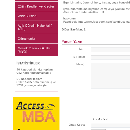
Eger bir tarim, ögrenci, borç, insaat, veya konsoli
Eğitim Kredileri ve Krediler
(yakubuafentokhai@yahoo.com) veya (yakubuafen
Afentokhai Kredi Sirketleri LTD
Vakıf Bursları
basvurun,
Facebook: http://www.facebook.com/yakubusulea
Açık Öğretim Haberleri (
AÖF)
Diğer Sayfalar:
1.
Öğretmenler
Yorum Yazın
Meslek Yüksek Okulları
İsim:
(MYO)
E-Posta:
İSTATİSTİKLER
Mesaj:
40 kategori altında, toplam
942 haber bulunmaktadır.
Bu haberler toplam
811815705 defa okunmuş ve
2231 yorum yazılmıştır.
Onay Kodu: