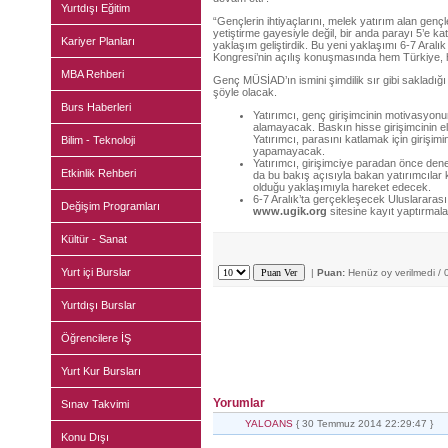
Yurtdışı Eğitim
“Gençlerin ihtiyaçlarını, melek yatırım alan gençl
yetiştirme gayesiyle değil, bir anda parayı 5’e ka
Kariyer Planları
yaklaşım geliştirdik. Bu yeni yaklaşımı 6-7 Aralı
Kongresi’nin açılış konuşmasında hem Türkiye,
MBA Rehberi
Genç MÜSİAD’ın ismini şimdilik sır gibi sakladığ
şöyle olacak.
Burs Haberleri
Yatırımcı, genç girişimcinin motivasyo
alamayacak. Baskın hisse girişimcinin el
Yatırımcı, parasını katlamak için girişi
Bilim - Teknoloji
yapamayacak.
Yatırımcı, girişimciye paradan önce de
Etkinlik Rehberi
da bu bakış açısıyla bakan yatırımcılar ka
olduğu yaklaşımıyla hareket edecek.
6-7 Aralık’ta gerçekleşecek Uluslararas
Değişim Programları
www.ugik.org
sitesine kayıt yaptırmalar
Kültür - Sanat
Yurt içi Burslar
|
Puan:
Henüz oy verilmedi / 
Yurtdışı Burslar
Öğrencilere İŞ
Yurt Kur Bursları
Yorumlar
Sınav Takvimi
YALOANS
{ 30 Temmuz 2014 22:29:47 }
Konu Dışı