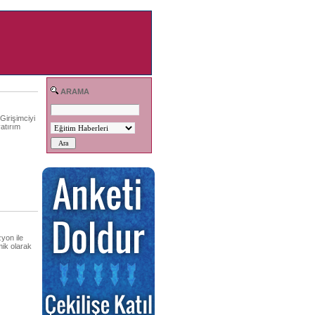
ARAMA
irişimciyi
atırım
yon ile
mik olarak