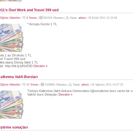
011'e Özel Work and Travel 399 usd
:
Eğitim Haberleri
|
0 Yorum
|
801056 Okunma |
Yazan:
admin
| 18 Eylül 2011 15:23:58
* Avrupa Gezisi 1 TL
nda 1 ay Dil okulu 1 TL
nd Travel 399 usd
ileti alana Dönüş bileti 1 TL
lar: http://bit.ly/pNxE9D
Devamı »
alkınma Vakfı Bursları
:
Eğitim Haberleri
|
11 Yorum
|
1628802 Okunma |
Yazan:
admin
| 28 Ağustos 2011 14:27:53
Türkiye Kalkınma Vakfı Ankara Üniversitesi öğrencilerine burs veren bir va
Vakfın burs Detayları
Devamı »
ştirme sonuçları