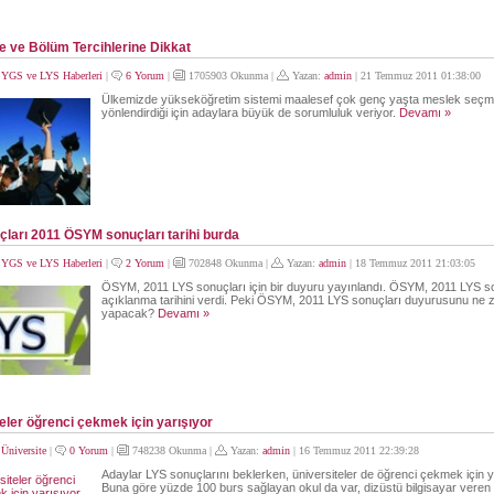
e ve Bölüm Tercihlerine Dikkat
:
YGS ve LYS Haberleri
|
6 Yorum
|
1705903 Okunma |
Yazan:
admin
| 21 Temmuz 2011 01:38:00
Ülkemizde yükseköğretim sistemi maalesef çok genç yaşta meslek seç
yönlendirdiği için adaylara büyük de sorumluluk veriyor.
Devamı »
ları 2011 ÖSYM sonuçları tarihi burda
:
YGS ve LYS Haberleri
|
2 Yorum
|
702848 Okunma |
Yazan:
admin
| 18 Temmuz 2011 21:03:05
ÖSYM, 2011 LYS sonuçları için bir duyuru yayınlandı. ÖSYM, 2011 LYS so
açıklanma tarihini verdi. Peki ÖSYM, 2011 LYS sonuçları duyurusunu ne
yapacak?
Devamı »
eler öğrenci çekmek için yarışıyor
:
Üniversite
|
0 Yorum
|
748238 Okunma |
Yazan:
admin
| 16 Temmuz 2011 22:39:28
Adaylar LYS sonuçlarını beklerken, üniversiteler de öğrenci çekmek için y
Buna göre yüzde 100 burs sağlayan okul da var, dizüstü bilgisayar veren