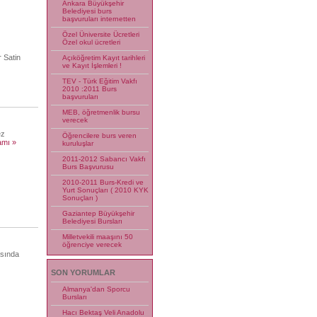
Ankara Büyükşehir
Belediyesi burs
başvuruları internetten
Özel Üniversite Ücretleri
Özel okul ücretleri
 Satin
Açıköğretim Kayıt tarihleri
ve Kayıt İşlemleri !
TEV - Türk Eğitim Vakfı
2010 :2011 Burs
başvuruları
MEB, öğretmenlik bursu
verecek
ez
Öğrencilere burs veren
mı »
kuruluşlar
2011-2012 Sabancı Vakfı
Burs Başvurusu
2010-2011 Burs-Kredi ve
Yurt Sonuçları ( 2010 KYK
Sonuçları )
Gaziantep Büyükşehir
Belediyesi Bursları
Milletvekili maaşını 50
öğrenciye verecek
asında
SON YORUMLAR
Almanya'dan Sporcu
Bursları
Hacı Bektaş Veli Anadolu