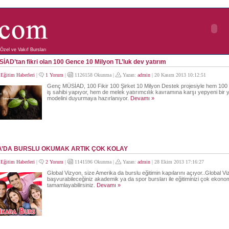
Özel ve Vakıf Bursları
AD’tan fikri olan 100 Gence 10 Milyon TL’luk dev yatırım
:
Eğitim Haberleri
|
1 Yorum
|
1126158 Okunma |
Yazan:
admin
| 20 Kasım 2013 10:12:51
Genç MÜSİAD, 100 Fikir 100 Şirket 10 Milyon Destek projesiyle hem 100 G
iş sahibi yapıyor, hem de melek yatırımcılık kavramına karşı yepyeni bir y
modelini duyurmaya hazırlanıyor.
Devamı »
’DA BURSLU OKUMAK ARTIK ÇOK KOLAY
:
Eğitim Haberleri
|
2 Yorum
|
1141596 Okunma |
Yazan:
admin
| 28 Ekim 2013 17:16:27
Global Vizyon, size Amerika da burslu eğitimin kapılarını açıyor..Global Viz
başvurabileceğiniz akademik ya da spor bursları ile eğitiminizi çok ekono
tamamlayabilirsiniz.
Devamı »