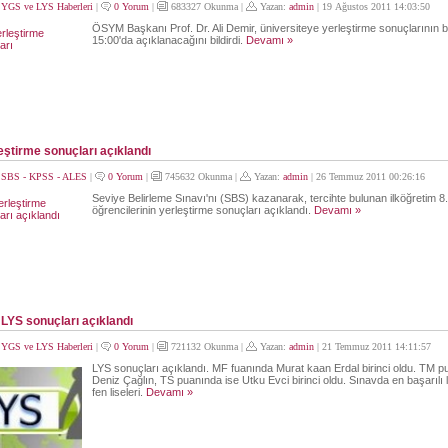
:
YGS ve LYS Haberleri
|
0 Yorum
|
683327 Okunma |
Yazan:
admin
| 19 Ağustos 2011 14:03:50
ÖSYM Başkanı Prof. Dr. Ali Demir, üniversiteye yerleştirme sonuçlarının 
15:00'da açıklanacağını bildirdi.
Devamı »
ştirme sonuçları açıklandı
:
SBS - KPSS - ALES
|
0 Yorum
|
745632 Okunma |
Yazan:
admin
| 26 Temmuz 2011 00:26:16
Seviye Belirleme Sınavı'nı (SBS) kazanarak, tercihte bulunan ilköğretim 8. 
öğrencilerinin yerleştirme sonuçları açıklandı.
Devamı »
 LYS sonuçları açıklandı
:
YGS ve LYS Haberleri
|
0 Yorum
|
721132 Okunma |
Yazan:
admin
| 21 Temmuz 2011 14:11:57
LYS sonuçları açıklandı. MF fuanında Murat kaan Erdal birinci oldu. TM p
Deniz Çağlın, TS puanında ise Utku Evci birinci oldu. Sınavda en başarılı l
fen liseleri.
Devamı »