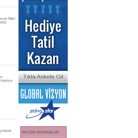
ecek Bilim
ödül
ın
 başlıyor
ıklandı.
EN ÇOK OKUNANLAR