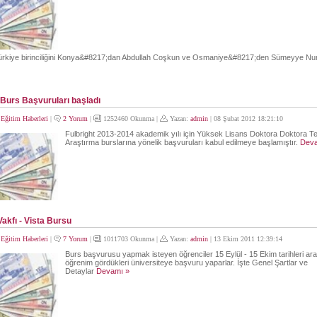
rkiye birinciliğini Konya&#8217;dan Abdullah Coşkun ve Osmaniye&#8217;den Sümeyye Nur
 Burs Başvuruları başladı
:
Eğitim Haberleri
|
2 Yorum
|
1252460 Okunma |
Yazan:
admin
| 08 Şubat 2012 18:21:10
Fulbright 2013-2014 akademik yılı için Yüksek Lisans Doktora Doktora T
Araştırma burslarına yönelik başvuruları kabul edilmeye başlamıştır.
Deva
akfı - Vista Bursu
:
Eğitim Haberleri
|
7 Yorum
|
1011703 Okunma |
Yazan:
admin
| 13 Ekim 2011 12:39:14
Burs başvurusu yapmak isteyen öğrenciler 15 Eylül - 15 Ekim tarihleri ar
öğrenim gördükleri üniversiteye başvuru yaparlar. İşte Genel Şartlar ve
Detaylar
Devamı »