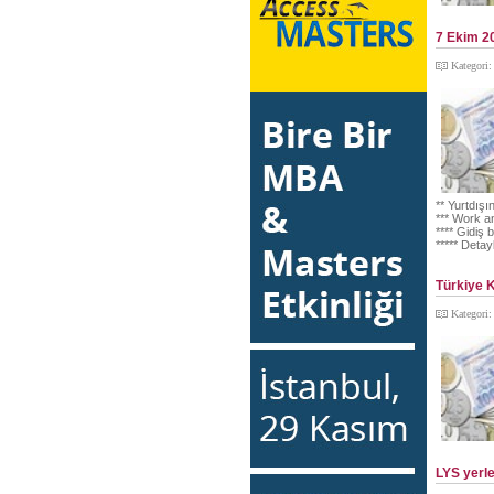
7 Ekim 2
Kategori
** Yurtdışı
*** Work a
**** Gidiş b
***** Detay
Türkiye K
Kategori
LYS yerle