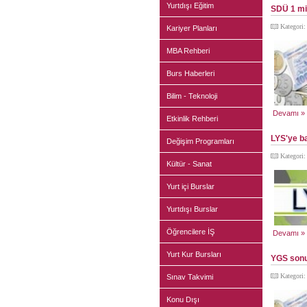
Yurtdışı Eğitim
SDÜ 1 mil
Kategori
Kariyer Planları
MBA Rehberi
Burs Haberleri
Bilim - Teknoloji
Devamı »
Etkinlik Rehberi
LYS'ye ba
Değişim Programları
Kategori
Kültür - Sanat
Yurt içi Burslar
Yurtdışı Burslar
Öğrencilere İŞ
Devamı »
Yurt Kur Bursları
YGS sonuç
Kategori
Sınav Takvimi
Konu Dışı