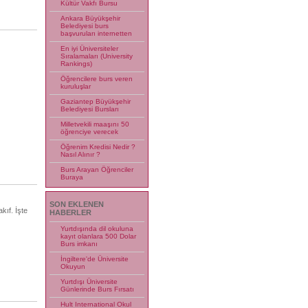
Kültür Vakfı Bursu
Ankara Büyükşehir
Belediyesi burs
başvuruları internetten
En iyi Üniversiteler
Sıralamaları (University
Rankings)
Öğrencilere burs veren
kuruluşlar
Gaziantep Büyükşehir
Belediyesi Bursları
Milletvekili maaşını 50
öğrenciye verecek
Öğrenim Kredisi Nedir ?
Nasıl Alınır ?
Burs Arayan Öğrenciler
Buraya
SON EKLENEN
kıf. İşte
HABERLER
Yurtdışında dil okuluna
kayıt olanlara 500 Dolar
Burs imkanı
İngiltere'de Üniversite
Okuyun
Yurtdışı Üniversite
Günlerinde Burs Fırsatı
Hult International Okul