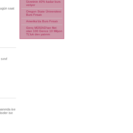
Ücretinin 40% kadar burs
veriyor
bugün saat
Oregon State Üniversitesi
Burs Fırsatı
Amerika'da Burs Fırsatı
Genç MÜSİAD’tan fikri
olan 100 Gence 10 Milyon
TL’luk dev yatırım
sınıf
uanında ise
iseler ise