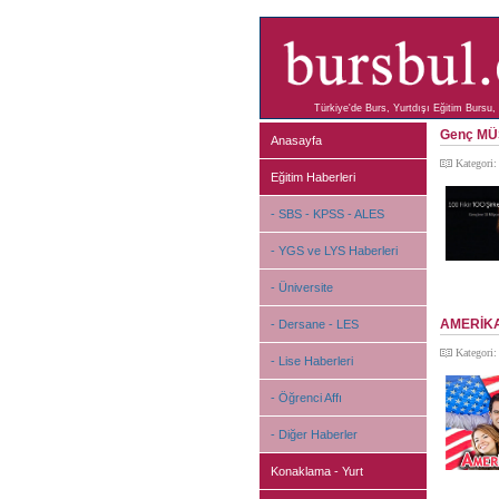
Türkiye'de Burs, Yurtdışı Eğitim Bursu, 
Genç MÜSİ
Anasayfa
Kategori
Eğitim Haberleri
- SBS - KPSS - ALES
- YGS ve LYS Haberleri
- Üniversite
AMERİKA
- Dersane - LES
Kategori
- Lise Haberleri
- Öğrenci Affı
- Diğer Haberler
Konaklama - Yurt