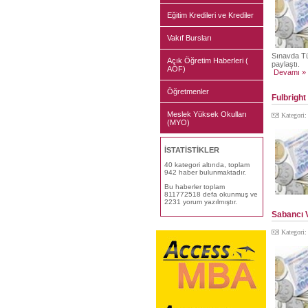
Eğitim Kredileri ve Krediler
Vakıf Bursları
Sınavda Tü
Açık Öğretim Haberleri (
paylaştı.
AÖF)
Devamı »
Öğretmenler
Fulbright
Meslek Yüksek Okulları
Kategori
(MYO)
İSTATİSTİKLER
40 kategori altında, toplam
942 haber bulunmaktadır.
Bu haberler toplam
811772518 defa okunmuş ve
2231 yorum yazılmıştır.
Sabancı V
Kategori