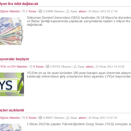
yon lira ödül dağıtacak
:
Eğitim Haberleri
|
1 Yorum
|
1133808 Okunma |
Yazan:
admin
| 18 Mayıs 2012 02:17:56
Süleyman Demirel Üniversitesi (SDÜ) tarafından 16-18 Mayıs'ta düzenlen
ve Bahar Şenliği kapsamında yapılacak yarışmalarda toplam 1 milyon lira 
dağıtılacak.
şvurular başlıyor
:
YGS ve LYS Haberleri
|
0 Yorum
|
1193762 Okunma |
Yazan:
admin
| 23 Nisan 2012 14:14:56
YGS'de en az bir puan türünden 180 puan barajını aşan üniversite adayın
katılacağı üniversiteye giriş sınavlarının ikinci aşaması LYS'ye başvurular
ları açıklandı
:
Eğitim Haberleri
|
0 Yorum
|
1148847 Okunma |
Yazan:
admin
| 20 Nisan 2012 11:07:19
1 Nisan 2012'de yapılan Yükseköğretime Geçiş Sınavı (YGS) sonuçları aç