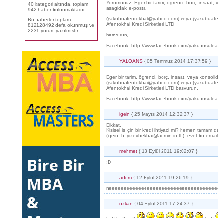
Yorumunuz..Eger bir tarim, ögrenci, borç, insaat, v
40 kategori altında, toplam
asagidaki e-posta
942 haber bulunmaktadır.
(yakubuafentokhai@yahoo.com) veya (yakubuafen
Bu haberler toplam
Afentokhai Kredi Sirketleri LTD
812128492 defa okunmuş ve
2231 yorum yazılmıştır.
basvurun,
Facebook: http://www.facebook.com/yakubusulea
YALOANS
{ 05 Temmuz 2014 17:37:59 }
Eger bir tarim, ögrenci, borç, insaat, veya konsoli
(yakubuafentokhai@yahoo.com) veya (yakubuafen
Afentokhai Kredi Sirketleri LTD basvurun,
Facebook: http://www.facebook.com/yakubusulea
igein
{ 25 Mayıs 2014 12:32:37 }
Dikkat.
Kisisel is için bir kredi ihtiyaci mi? hemen tamam da
(igein_h_yizevbekhai@admin.in.th): evet bu email 
mehmet
{ 13 Eylül 2011 19:02:07 }
:D
adem
{ 12 Eylül 2011 19:26:19 }
neeeeeeeeeeeeeeeeeeeeeeeeeeeeeeeeeeeee
özkan
{ 04 Eylül 2011 17:24:37 }