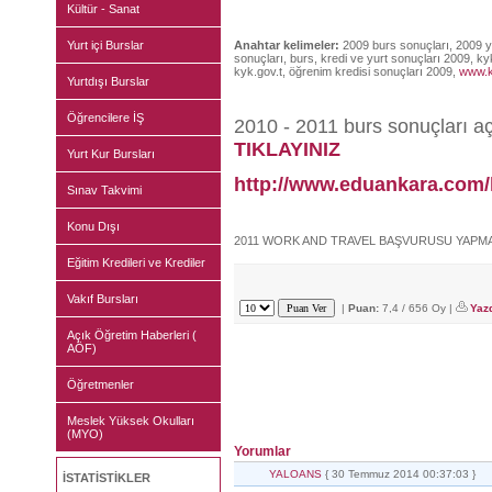
Kültür - Sanat
Yurt içi Burslar
Anahtar kelimeler:
2009 burs sonuçları, 2009 y
sonuçları, burs, kredi ve yurt sonuçları 2009, k
kyk.gov.t, öğrenim kredisi sonuçları 2009,
www.k
Yurtdışı Burslar
Öğrencilere İŞ
2010 - 2011 burs sonuçları aç
TIKLAYINIZ
Yurt Kur Bursları
http://www.eduankara.com
Sınav Takvimi
Konu Dışı
2011 WORK AND TRAVEL BAŞVURUSU YAPMA
Eğitim Kredileri ve Krediler
Vakıf Bursları
|
Puan:
7,4 / 656 Oy |
Yazd
Açık Öğretim Haberleri (
AÖF)
Öğretmenler
Meslek Yüksek Okulları
(MYO)
Yorumlar
YALOANS
{ 30 Temmuz 2014 00:37:03 }
İSTATİSTİKLER