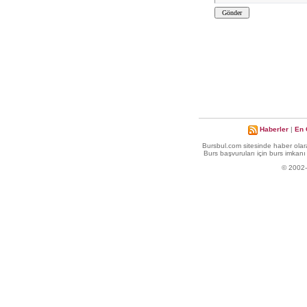
Haberler
|
En 
Bursbul.com sitesinde haber olara
Burs başvuruları için burs imkanı 
© 2002-