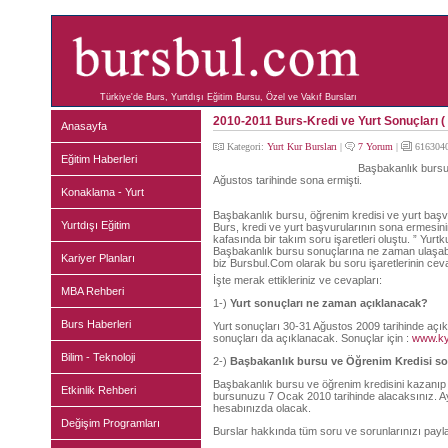
Türkiye'de Burs, Yurtdışı Eğitim Bursu, Özel ve Vakıf Bursları
2010-2011 Burs-Kredi ve Yurt Sonuçları (
Anasayfa
Kategori:
Yurt Kur Bursları
|
7 Yorum
|
6163040
Eğitim Haberleri
Başbakanlık bursu,
Ağustos tarihinde sona ermişti.
Konaklama - Yurt
Başbakanlık bursu, öğrenim kredisi ve yurt başvur
Yurtdışı Eğitim
Burs, kredi ve yurt başvurularının sona ermesin
kafasında bir takım soru işaretleri oluştu. ” Yu
Başbakanlık bursu sonuçlarına ne zaman ulaşabile
Kariyer Planları
biz Bursbul.Com olarak bu soru işaretlerinin cev
İşte merak ettikleriniz ve cevapları:
MBA Rehberi
1-)
Yurt sonuçları ne zaman açıklanacak?
Burs Haberleri
Yurt sonuçları 30-31 Ağustos 2009 tarihinde açık
sonuçları da açıklanacak. Sonuçlar için :
www.ky
Bilim - Teknoloji
2-)
Başbakanlık bursu ve Öğrenim Kredisi so
Başbakanlık bursu ve öğrenim kredisini kazanıp 
Etkinlik Rehberi
bursunuzu 7 Ocak 2010 tarihinde alacaksınız. Ay
hesabınızda olacak.
Değişim Programları
Burslar hakkında tüm soru ve sorunlarınızı pay