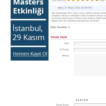
[:p)] [:p)] [:p)]
[:p)]
idris
{ 27 Mayıs 2011 03:56:08 }
slm arkadaşlar ben daha önce melek yüksek okulu
okuldan mevzun olmadan okulu bıraktım.tekrar sına
ve bursa tekrar baş vurdum ama sadece katkı kred
bilgisi olan bir arkadaş aydınlatırsa sevinirim
Diğer Sayfalar:
1.
Yorum Yazın
İsim:
E-Posta:
Mesaj:
Onay Kodu: