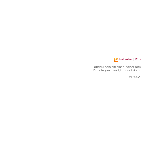
Haberler
|
En 
Bursbul.com sitesinde haber olara
Burs başvuruları için burs imkanı 
© 2002-