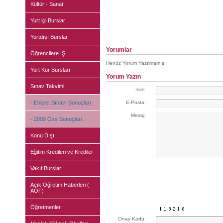
Kültür - Sanat
Yurt içi Burslar
Yurtdışı Burslar
Yorumlar
Öğrencilere İŞ
Henüz Yorum Yazılmamış
Yurt Kur Bursları
Yorum Yazın
Sınav Takvimi
İsim:
- Ehliyet Sınavı Sonuçları
E-Posta:
Mesaj:
- 2009 Öss Sonuçları
Konu Dışı
Eğitim Kredileri ve Krediler
Vakıf Bursları
Açık Öğretim Haberleri (
AÖF)
Öğretmenler
Onay Kodu: