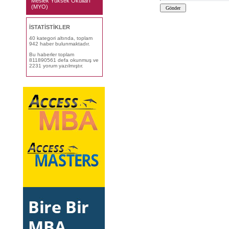
Meslek Yüksek Okulları
(MYO)
İSTATİSTİKLER
40 kategori altında, toplam
942 haber bulunmaktadır.
Bu haberler toplam
811890561 defa okunmuş ve
2231 yorum yazılmıştır.