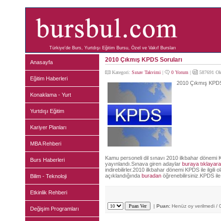
Türkiye'de Burs, Yurtdışı Eğitim Bursu, Özel ve Vakıf Bursları
2010 Çıkmış KPDS Soruları
Anasayfa
Kategori:
Sınav Takvimi
|
0 Yorum
|
587691 Ok
Eğitim Haberleri
2010 Çıkmış KPDS (
Konaklama - Yurt
Yurtdışı Eğitim
Kariyer Planları
MBA Rehberi
Kamu personeli dil sınavı 2010 ilkbahar dönemi
Burs Haberleri
yayınlandı.Sınava giren adaylar
buraya tıklayar
indirebilirler.2010 ilkbahar dönemi KPDS ile ilgi
açıklandığında
buradan
öğrenebilirsiniz.KPDS ile il
Bilim - Teknoloji
Etkinlik Rehberi
|
Puan:
Henüz oy verilmedi / 
Değişim Programları