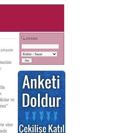
ARAMA
çıkışıyla
önetim
r
lla
n
kılar ve
rini"
bir süre
unda