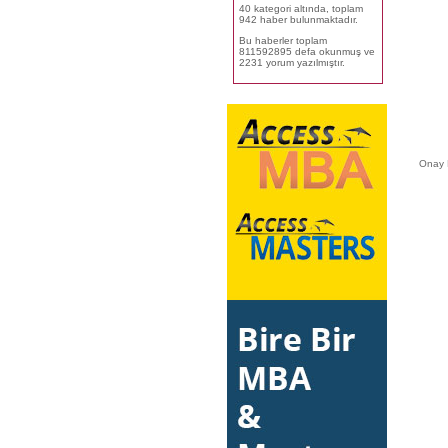
40 kategori altında, toplam
942 haber bulunmaktadır.
Bu haberler toplam
811592895 defa okunmuş ve
2231 yorum yazılmıştır.
Onay 