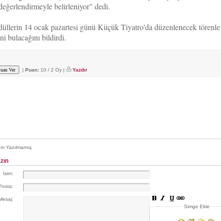
değerlendirmeyle belirleniyor" dedi.
düllerin 14 ocak pazartesi günü Küçük Tiyatro'da düzenlenecek törenle
ni bulacağını bildirdi.
|
Puan:
10 / 2 Oy |
Yazdır
m Yazılmamış
zın
İsim:
Posta:
Mesaj:
Simge Ekle