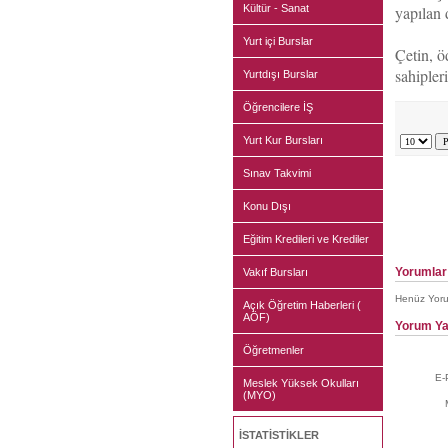
Kültür - Sanat
yapılan 
Yurt içi Burslar
Çetin, ö
sahipleri
Yurtdışı Burslar
Öğrencilere İŞ
Yurt Kur Bursları
Sınav Takvimi
Konu Dışı
Eğitim Kredileri ve Krediler
Yorumlar
Vakıf Bursları
Henüz Yoru
Açık Öğretim Haberleri (
AÖF)
Yorum Ya
Öğretmenler
E-
Meslek Yüksek Okulları
(MYO)
İSTATİSTİKLER