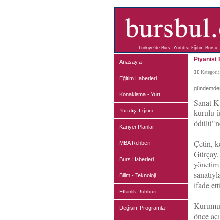
Türkiye'de Burs, Yurtdışı Eğitim Bursu, 
Piyanist 
Anasayfa
Kategori
Eğitim Haberleri
gündemden 
Konaklama - Yurt
Sanat Ku
Yurtdışı Eğitim
kurulu ü
ödülü"n
Kariyer Planları
Çetin, k
MBA Rehberi
Gürçay,
Burs Haberleri
yönetim 
sanatıyl
Bilim - Teknoloji
ifade etti
Etkinlik Rehberi
Kurumun 
Değişim Programları
önce açı