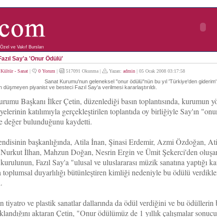
Özel ve Vakıf Bursları
Fazıl Say'a 'Onur Ödülü'
:
Kültür - Sanat
|
0 Yorum
|
517091 Okunma |
Yazan:
admin
| 05 Ocak 2008 03:17:58
Sanat Kurumu'nun geleneksel ''onur ödülü''nün bu yıl 'Türkiye'den giderim' 
düşmeyen piyanist ve besteci Fazıl Say'a verilmesi kararlaştırıldı.
rumu Başkanı İlker Çetin, düzenlediği basın toplantısında, kurumun y
yelerinin katılımıyla gerçekleştirilen toplantıda oy birliğiyle Say'ın "onu
e değer bulunduğunu kaydetti.
endisinin başkanlığında, Atila İnan, Şinasi Erdemir, Azmi Özdoğan, Ati
 Nurkut İlhan, Mahzun Doğan, Nesrin Ergin ve Ümit Şekerci'den oluşa
kurulunun, Fazıl Say'a "ulusal ve uluslararası müzik sanatına yaptığı kat
a toplumsal duyarlılığı bütünleştiren kimliği nedeniyle bu ödülü verdikle
.
tiyatro ve plastik sanatlar dallarında da ödül verdiğini ve bu ödüllerin 
klandığını aktaran Çetin, "Onur ödülümüz de 1 yıllık çalışmalar sonuc