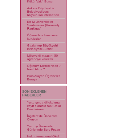
Kültür Vakfı Bursu
Ankara Büyükşehir
Belediyesi burs
başvuruları internetten
En iyi Üniversiteler
Sıralamaları (University
Rankings)
Öğrencilere burs veren
kuruluşlar
Gaziantep Büyükşehir
Belediyesi Bursları
Milletvekili maaşını 50
öğrenciye verecek
Öğrenim Kredisi Nedir ?
Nasıl Alınır ?
Burs Arayan Öğrenciler
Buraya
SON EKLENEN
HABERLER
Yurtdışında dil okuluna
kayıt olanlara 500 Dolar
Burs imkanı
İngiltere'de Üniversite
Okuyun
Yurtdışı Üniversite
Günlerinde Burs Fırsatı
Hult International Okul