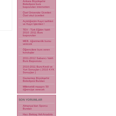
Ankara Büyükşehir
Belediyesi burs
başvuruları internetten
Özel Üniversite Ücretleri
Özel okul ücretleri
Açıköğretim Kayıt tarihleri
ve Kayıt İşlemleri !
TEV - Türk Eğitim Vakfı
2010 :2011 Burs
başvuruları
MEB, öğretmenlik bursu
verecek
Öğrencilere burs veren
kuruluşlar
2011-2012 Sabancı Vakfı
Burs Başvurusu
2010-2011 Burs-Kredi ve
Yurt Sonuçları ( 2010 KYK
Sonuçları )
Gaziantep Büyükşehir
Belediyesi Bursları
Milletvekili maaşını 50
öğrenciye verecek
SON YORUMLAR
Almanya'dan Sporcu
Bursları
Hacı Bektaş Veli Anadolu